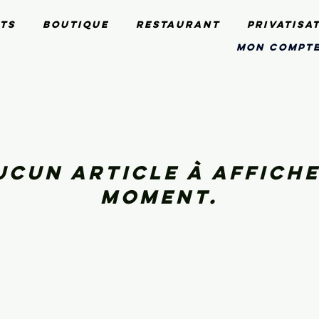
ts
Boutique
Restaurant
Privatisa
mon compt
aucun article à affich
moment.