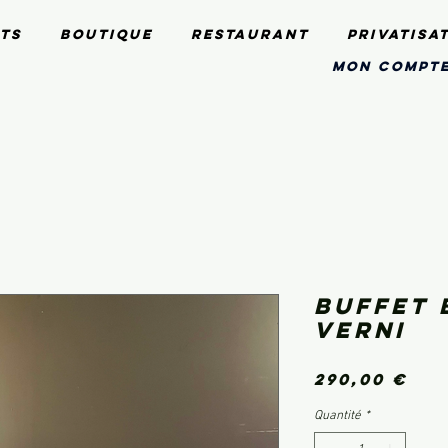
ts
Boutique
Restaurant
Privatisa
mon compt
Buffet 
verni
Pri
290,00 €
Quantité
*