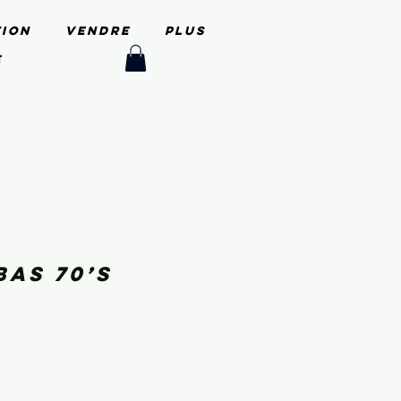
tion
Vendre
PLUS
e
bas 70’s
x