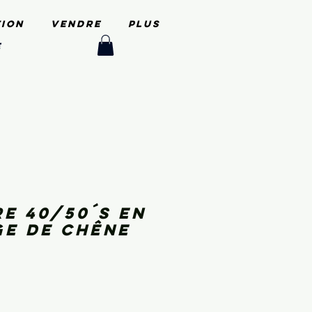
tion
Vendre
PLUS
e
re 40/50´s en
e de chêne
x