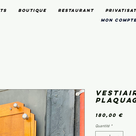
ts
Boutique
Restaurant
Privatisa
mon compt
Vestiai
plaquag
Pri
180,00 €
Quantité
*