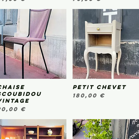
Chaise
Aperçu rapide
Petit chevet
Aperçu rapide
scoubidou
Prix
180,00 €
vintage
Prix
90,00 €