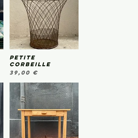
Petite
Aperçu rapide
corbeille
Prix
39,00 €