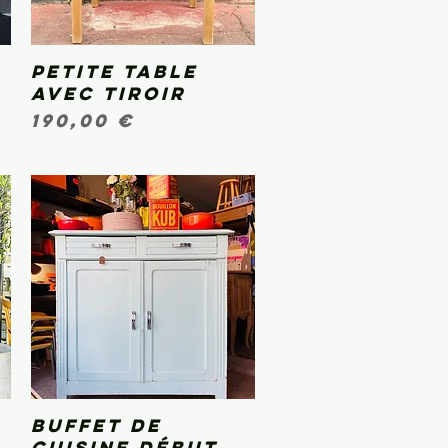
Petite table
Aperçu rapide
avec tiroir
Prix
190,00 €
Buffet de
Aperçu rapide
cuisine début