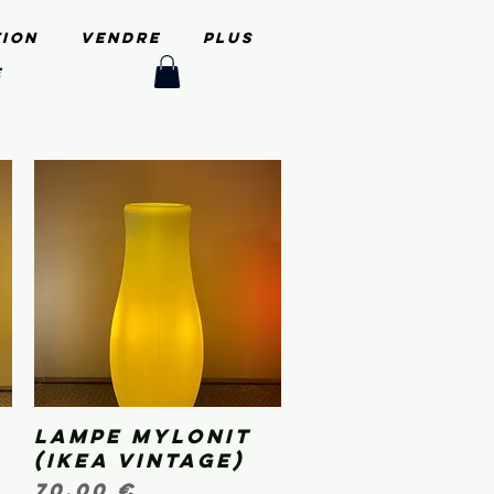
tion
Vendre
PLUS
e
Lampe Mylonit
Aperçu rapide
(IKEA vintage)
Prix
70,00 €