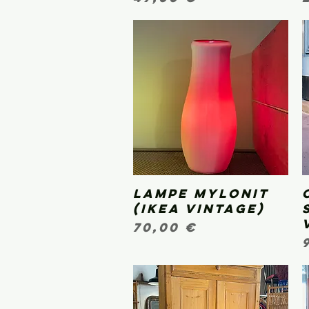
Lampe Mylonit
Aperçu rapide
(IKEA vintage)
Prix
70,00 €