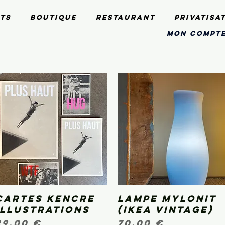
ts
Boutique
Restaurant
Privatisa
mon compt
Cartes KENCRE
Aperçu rapide
Lampe Mylonit
Aperçu rapide
illustrations
(IKEA vintage)
Prix
Prix
29,00 €
70,00 €