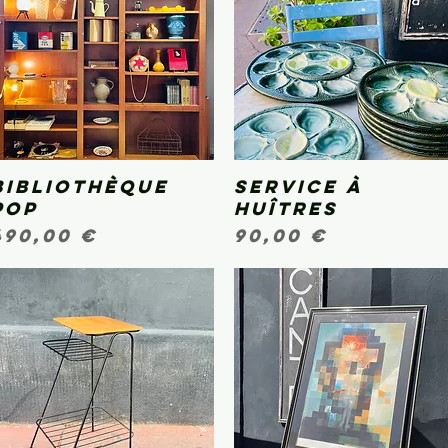
Bibliothèque
Aperçu rapide
Service à
Aperçu rapide
POP
huîtres
Prix
Prix
490,00 €
90,00 €