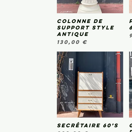
Colonne de
Aperçu rapide
support style
antique
Prix
130,00 €
Secrétaire 60’s
Aperçu rapide