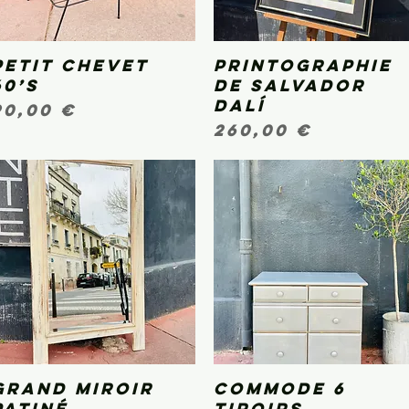
Petit chevet
Aperçu rapide
Printographie
Aperçu rapide
60’s
de Salvador
Dalí
Prix
90,00 €
Prix
260,00 €
Grand miroir
Aperçu rapide
Commode 6
Aperçu rapide
patiné
tiroirs